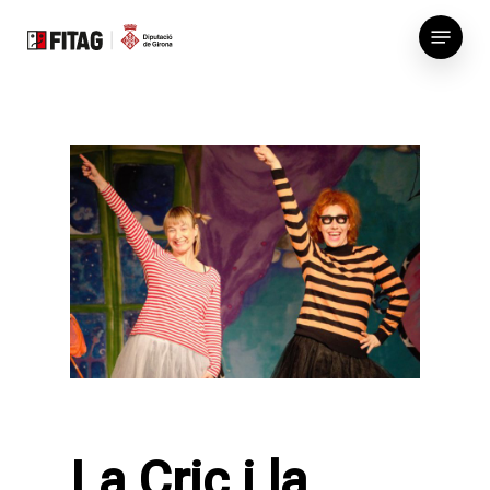
Skip
Menu
to
main
content
La Cric i la