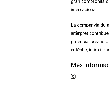
gran compromís que 
internacional.
La companyia du a t
intèrpret contribue
potencial creatiu d
autèntic, íntim i t
Més informac