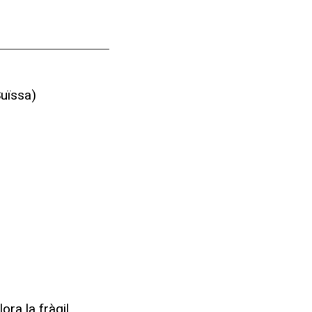
uïssa)
ra la fràgil