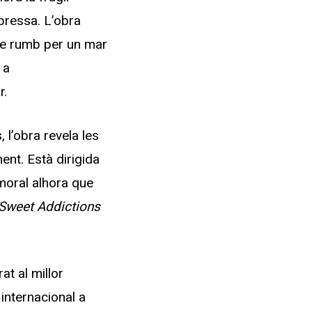
pressa. L’obra
se rumb per un mar
 a
r.
 l’obra revela les
nt. Està dirigida
 moral alhora que
Sweet Addictions
at al millor
 internacional a