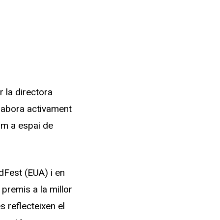
 la directora
·labora activament
om a espai de
dFest (EUA) i en
 premis a la millor
s reflecteixen el