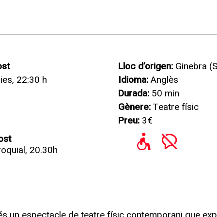
ost
Lloc d’origen:
Ginebra (S
ies, 22:30 h
Idioma:
Anglès
Durada:
50 min
Gènere:
Teatre físic
Preu:
3€
ost
oquial, 20.30h
s un espectacle de teatre físic contemporani que explo