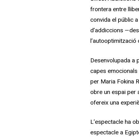
frontera entre lli
convida el públic 
d’addiccions —des d
l’autooptimització 
Desenvolupada a par
capes emocionals q
per Maria Fokina Ra
obre un espai per a
ofereix una experi
L’espectacle ha obt
espectacle a Egipte