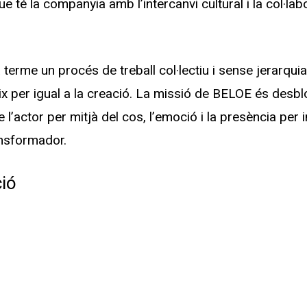
té la companyia amb l’intercanvi cultural i la col·lab
erme un procés de treball col·lectiu i sense jerarquia
ix per igual a la creació. La missió de BELOE és desbl
e l’actor per mitjà del cos, l’emoció i la presència per
ransformador.
ió