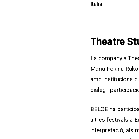
Itàlia.
Theatre St
La companyia Theat
Maria Fokina Rakot
amb institucions c
diàleg i participaci
BELOE ha participat
altres festivals a 
interpretació, als 