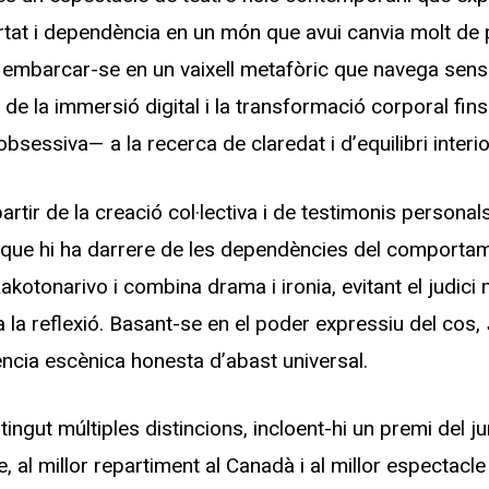
bertat i dependència en un món que avui canvia molt de 
a embarcar-se en un vaixell metafòric que navega sen
e la immersió digital i la transformació corporal fins
obsessiva— a la recerca de claredat i d’equilibri interio
tir de la creació col·lectiva i de testimonis personals,
ue hi ha darrere de les dependències del comportame
kotonarivo i combina drama i ironia, evitant el judici
 la reflexió. Basant-se en el poder expressiu del cos,
ència escènica honesta d’abast universal.
ingut múltiples distincions, incloent-hi un premi del jur
, al millor repartiment al Canadà i al millor espectacle