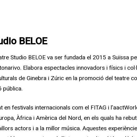
udio BELOE
re Studio BELOE va ser fundada el 2015 a Suïssa per
onarivo. Elabora espectacles innovadors i físics i col
ulturals de Ginebra i Zúric en la promoció del teatre c
ó pública.
 en festivals internacionals com el FITAG i l’aactWorl
Europa, Àfrica i Amèrica del Nord, en els quals ha rebut
millors actors i a la millor música. Aquestes experièncie