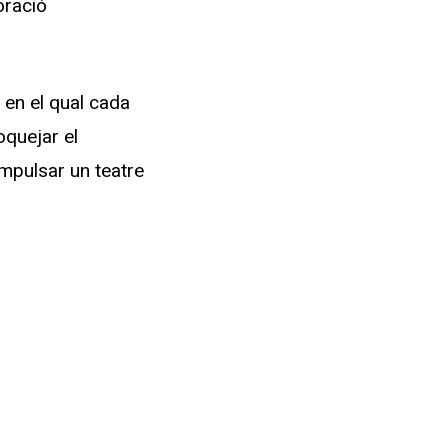
oració
 en el qual cada
oquejar el
 impulsar un teatre